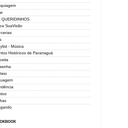
quiagem
w
 QUERIDINHOS
ica SuaVisão
rcerias
s
ylist - Música
ntos Históricos de Paranaguá
ceita
senha
teio
tuagem
ndência
xtos
has
ogando
OKBOOK