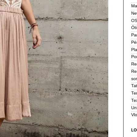
Ma
Ne
OS
Ót
Pa
Pé
Pla
Po
Re
Re
sor
Ta
Te
Te
Un
Vl
LO