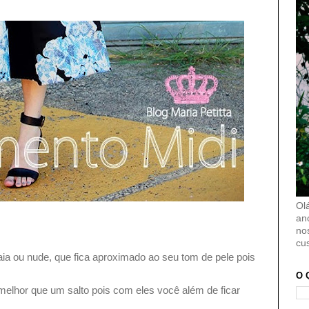
Ol
an
no
cu
a ou nude, que fica aproximado ao seu tom de pele pois
O 
 melhor que um salto pois com eles você além de ficar