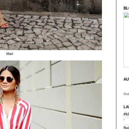
BL
Mari
AU
Ou
LA
#b
´
Be