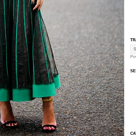
TR
Po
SE
CA