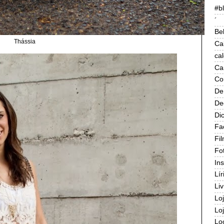
#b
´
Be
Thássia
Ca
ca
Ca
Co
De
De
Di
Fa
Fi
Fo
In
Lír
Liv
Lo
Lo
Lo