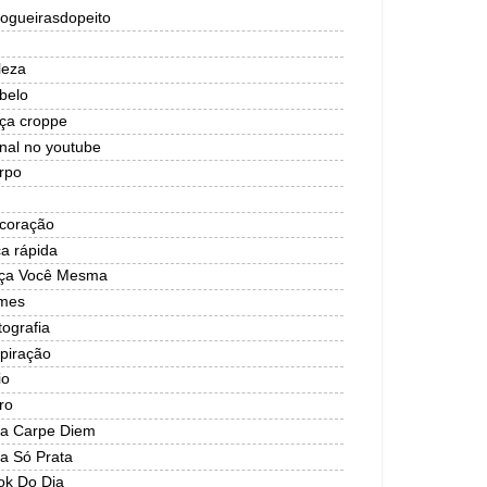
logueirasdopeito
leza
belo
lça croppe
nal no youtube
rpo
coração
ca rápida
ça Você Mesma
lmes
tografia
spiração
io
ro
ja Carpe Diem
ja Só Prata
ok Do Dia