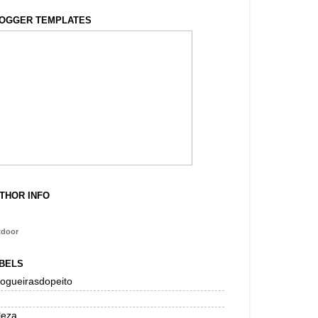
OGGER TEMPLATES
THOR INFO
tdoor
BELS
logueirasdopeito
leza