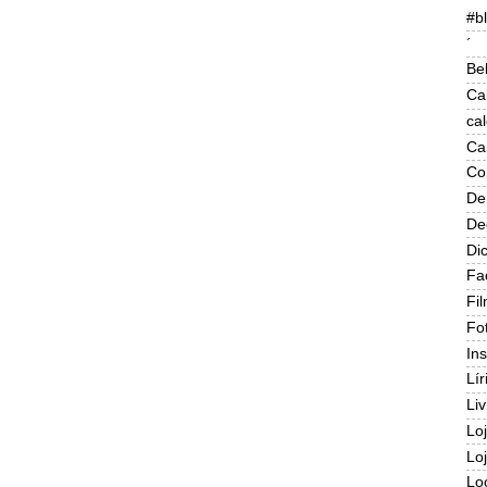
#b
´
Be
Ca
ca
Ca
Co
De
De
Di
Fa
Fi
Fo
In
Lír
Liv
Lo
Lo
Lo