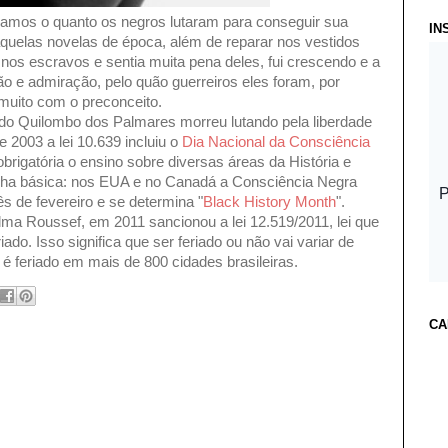
bramos o quanto os negros lutaram para conseguir sua
IN
aquelas novelas de época, além de reparar nos vestidos
s escravos e sentia muita pena deles, fui crescendo e a
 e admiração, pelo quão guerreiros eles foram, por
muito com o preconceito.
r do Quilombo dos Palmares morreu lutando pela liberdade
 2003 a lei 10.639 incluiu o
Dia Nacional da Consciência
brigatória o ensino sobre diversas áreas da História e
zinha básica: nos EUA e no Canadá a Consciência Negra
s de fevereiro e se determina "
Black History Month
".
ilma Roussef, em 2011 sancionou a lei 12.519/2011, lei que
iado. Isso significa que ser feriado ou não vai variar de
é feriado em mais de 800 cidades brasileiras.
CA