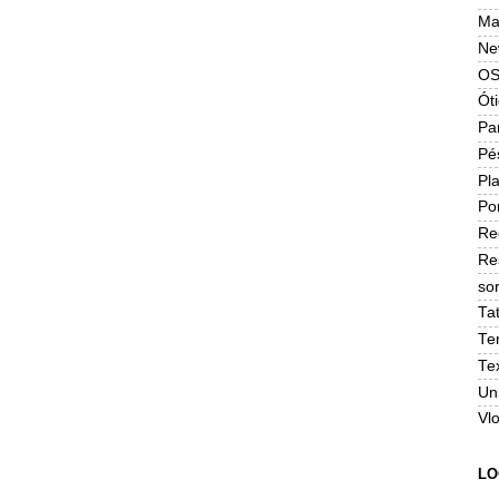
Ma
Ne
OS
Ót
Pa
Pé
Pla
Po
Re
Re
sor
Ta
Te
Te
Un
Vl
LO