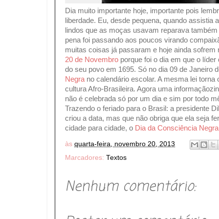
Dia muito importante hoje, importante pois lem
liberdade. Eu, desde pequena, quando assistia 
lindos que as moças usavam reparava também no
pena foi passando aos poucos virando compaixão
muitas coisas já passaram e hoje ainda sofrem 
20 de Novembro
porque foi o dia em que o líde
do seu povo em 1695. Só no dia 09 de Janeiro de
Negra
no calendário escolar. A mesma lei torna o
cultura Afro-Brasileira. Agora uma informação
não é celebrada só por um dia e sim por todo mê
Trazendo o feriado para o Brasil: a presidente D
criou a data, mas que não obriga que ela seja fer
cidade para cidade, o
Dia da Consciência Negra
às
quarta-feira, novembro 20, 2013
Marcadores:
Textos
Nenhum comentário: