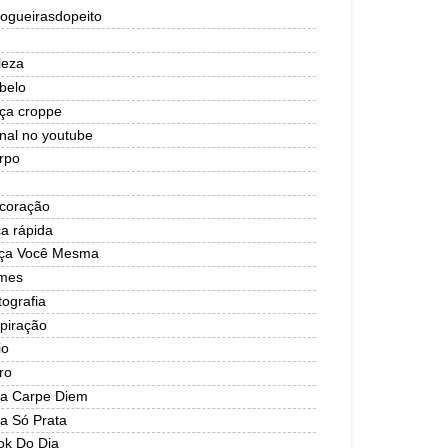
logueirasdopeito
leza
belo
lça croppe
nal no youtube
rpo
coração
ca rápida
ça Você Mesma
lmes
tografia
spiração
io
ro
ja Carpe Diem
ja Só Prata
ok Do Dia