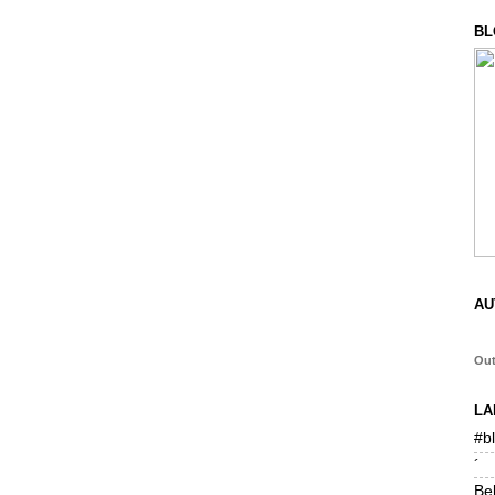
BL
AU
Ou
LA
#b
´
Be