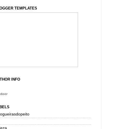
OGGER TEMPLATES
THOR INFO
tdoor
BELS
logueirasdopeito
leza