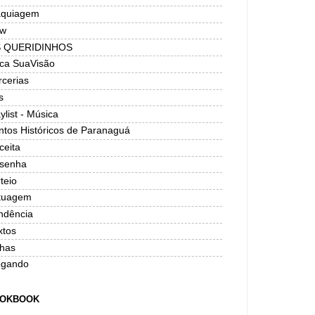
quiagem
w
 QUERIDINHOS
ica SuaVisão
rcerias
s
ylist - Música
ntos Históricos de Paranaguá
ceita
senha
teio
tuagem
ndência
xtos
has
ogando
OKBOOK