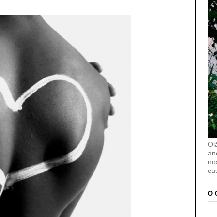
Ol
an
no
cu
O 