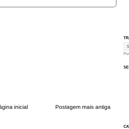
TR
Po
SE
gina inicial
Postagem mais antiga
CA