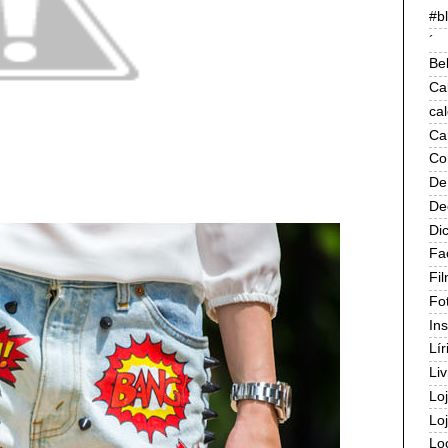
#b
´
Be
Ca
ca
Ca
Co
De
De
Di
Fa
Fi
Fo
In
Lír
Liv
Lo
Lo
Lo