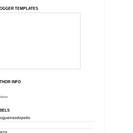
OGGER TEMPLATES
THOR INFO
tdoor
BELS
logueirasdopeito
leza