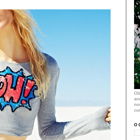
Ol
an
no
cu
O 