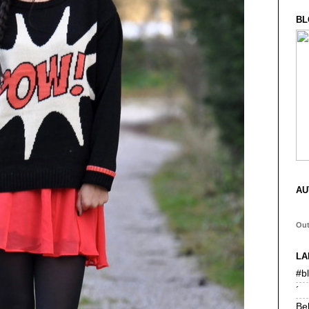
BL
AU
Ou
LA
#b
´
Be