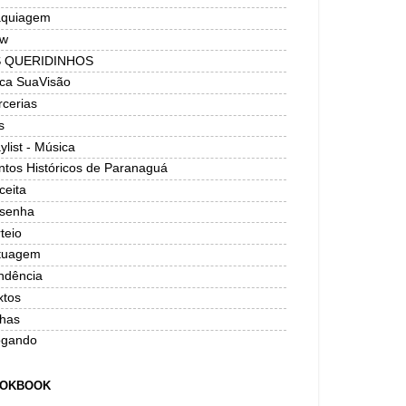
quiagem
w
 QUERIDINHOS
ica SuaVisão
rcerias
s
ylist - Música
ntos Históricos de Paranaguá
ceita
senha
teio
tuagem
ndência
xtos
has
ogando
OKBOOK