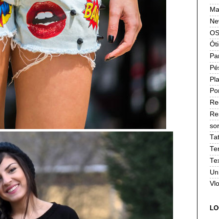
Ma
Ne
OS
Ót
Pa
Pé
Pla
Po
Re
Re
sor
Ta
Te
Te
Un
Vl
LO