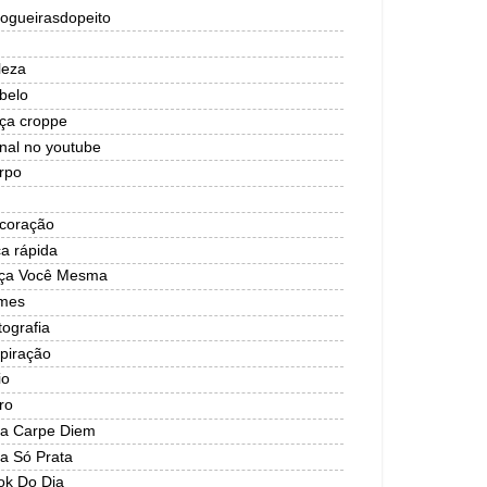
logueirasdopeito
leza
belo
lça croppe
nal no youtube
rpo
coração
ca rápida
ça Você Mesma
lmes
tografia
spiração
io
ro
ja Carpe Diem
ja Só Prata
ok Do Dia