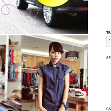
TR
Po
SE
CA