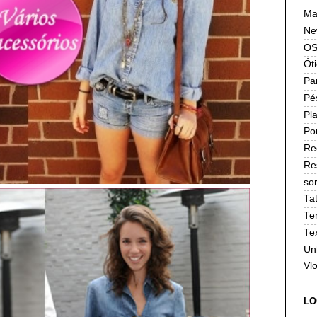
Ma
Ne
OS
Ót
Pa
Pé
Pla
Po
Re
Re
sor
Ta
Te
Te
Un
Vl
LO