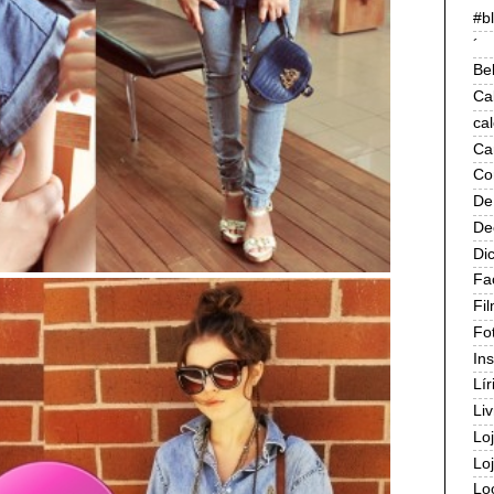
#b
´
Be
Ca
ca
Ca
Co
De
De
Di
Fa
Fi
Fo
In
Lír
Liv
Lo
Lo
Lo