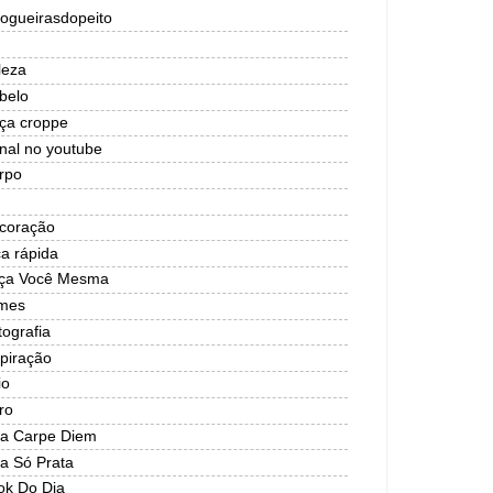
logueirasdopeito
leza
belo
lça croppe
nal no youtube
rpo
coração
ca rápida
ça Você Mesma
lmes
tografia
spiração
io
ro
ja Carpe Diem
ja Só Prata
ok Do Dia