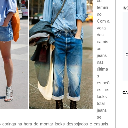
ou
femini
IN
no.
Com a
volta
das
camis
as
jeans
nas
última
s
estaçõ
es, os
CA
looks
total
jeans
se
coringa na hora de montar looks despojados e casuais.