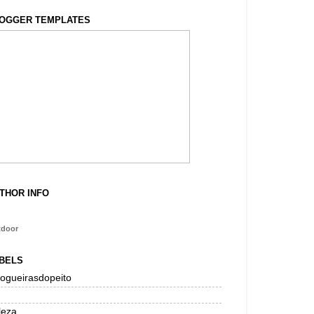
OGGER TEMPLATES
THOR INFO
tdoor
BELS
logueirasdopeito
leza