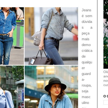
Jeans
é sem
dúvida
s a
peça
mais
demo
crática
de
qualqu
er
Ol
guard
an
a-
no
cu
roupa,
seja
O 
masc
ulino