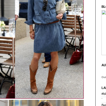
BL
AU
Ou
LA
#b
´
Be