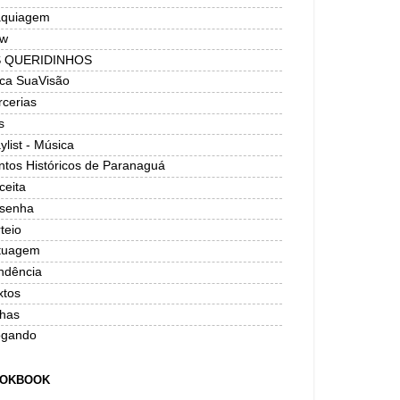
quiagem
w
 QUERIDINHOS
ica SuaVisão
rcerias
s
ylist - Música
ntos Históricos de Paranaguá
ceita
senha
teio
tuagem
ndência
xtos
has
ogando
OKBOOK