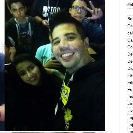
#b
´
Be
Ca
ca
Ca
Co
De
De
Di
Fa
Fi
Fo
In
Lír
Liv
Lo
Lo
Lo