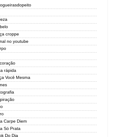
logueirasdopeito
leza
belo
lça croppe
nal no youtube
rpo
coração
ca rápida
ça Você Mesma
lmes
tografia
spiração
io
ro
ja Carpe Diem
ja Só Prata
ok Do Dia