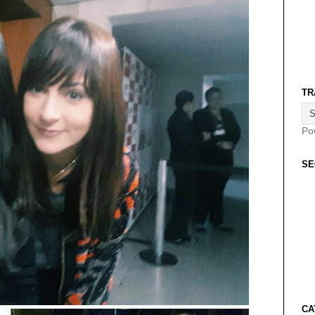
TR
Po
SE
CA