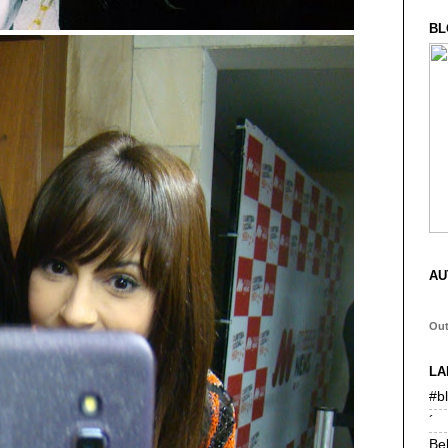
BL
AU
Ou
LA
#b
´
Be