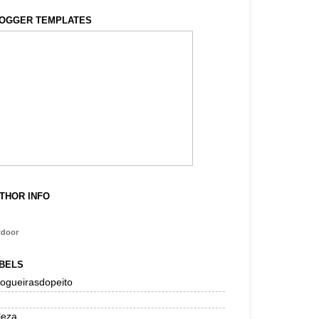
OGGER TEMPLATES
THOR INFO
tdoor
BELS
logueirasdopeito
leza