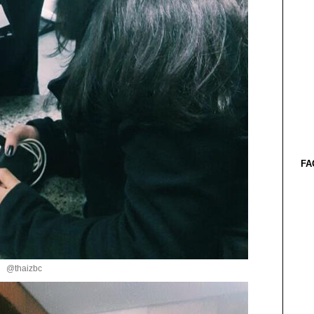
FA
@thaizbc