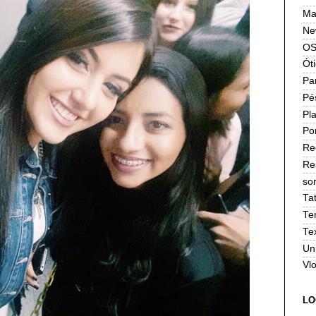
Ma
Ne
OS
Ót
Pa
Pé
Pla
Po
Re
Re
sor
Ta
Te
Te
Un
Vl
LO