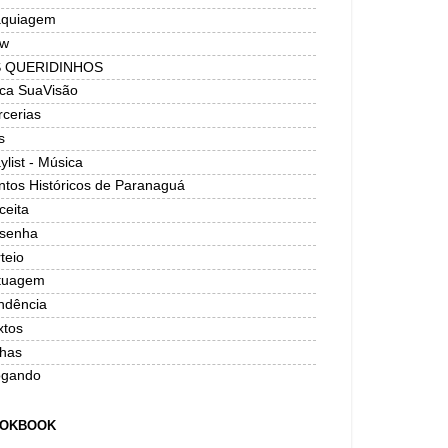
quiagem
w
 QUERIDINHOS
ica SuaVisão
rcerias
s
ylist - Música
ntos Históricos de Paranaguá
ceita
senha
teio
tuagem
ndência
xtos
has
ogando
OKBOOK