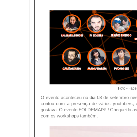
Foto - Face
O evento aconteceu no dia 03 de setembro nes
contou com a presença de vários youtubers, e 
gostava. O evento FOI DEMAIS!!! Cheguei lá as 
com os workshops também.