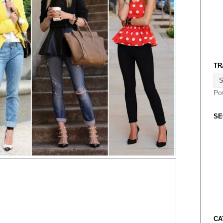
TR
Po
SE
CA