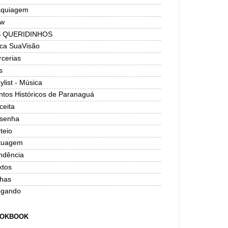
quiagem
w
 QUERIDINHOS
ica SuaVisão
rcerias
s
ylist - Música
ntos Históricos de Paranaguá
ceita
senha
teio
tuagem
ndência
xtos
has
ogando
OKBOOK