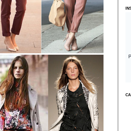
IN
CA