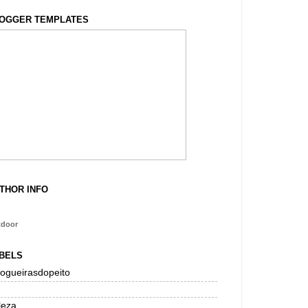
OGGER TEMPLATES
THOR INFO
tdoor
BELS
logueirasdopeito
leza