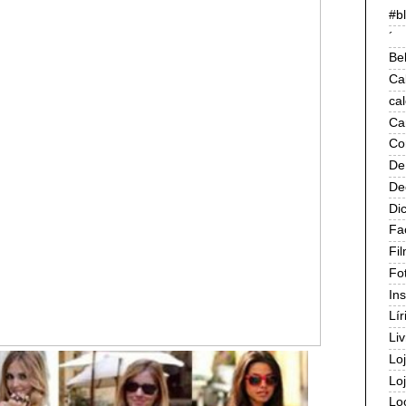
#b
´
Be
Ca
ca
Ca
Co
De
De
Di
Fa
Fi
Fo
In
Lír
Liv
Lo
Lo
Lo