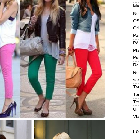
Ma
Ne
OS
Ót
Pa
Pé
Pla
Po
Re
Re
sor
Ta
Te
Te
Un
Vl
LO