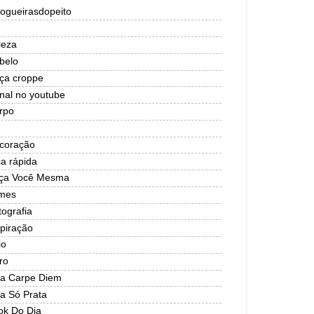
logueirasdopeito
leza
belo
lça croppe
nal no youtube
rpo
coração
ca rápida
ça Você Mesma
lmes
tografia
spiração
io
ro
ja Carpe Diem
ja Só Prata
ok Do Dia