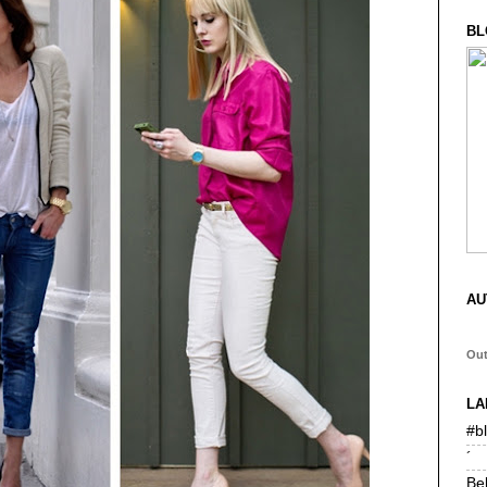
BL
AU
Ou
LA
#b
´
Be