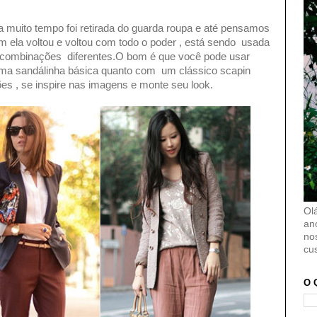
a muito tempo foi retirada do guarda roupa e até pensamos
m ela voltou e voltou com todo o poder , está sendo usada
as combinações diferentes.O bom é que você pode usar
a sandálinha básica quanto com um clássico scapin
s , se inspire nas imagens e monte seu look.
Ol
an
no
cu
O 