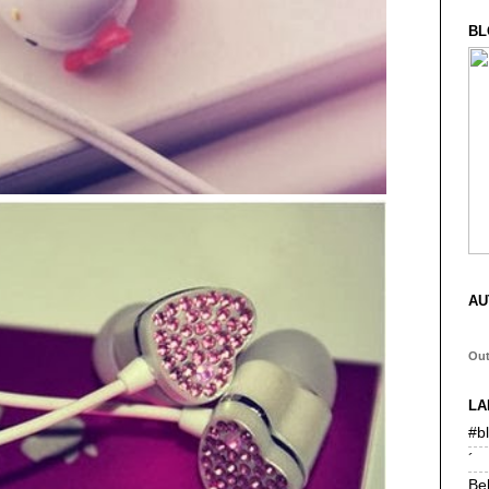
BL
AU
Ou
LA
#b
´
Be