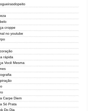
logueirasdopeito
leza
belo
lça croppe
nal no youtube
rpo
coração
ca rápida
ça Você Mesma
lmes
tografia
spiração
io
ro
ja Carpe Diem
ja Só Prata
ok Do Dia