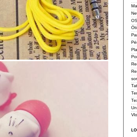
Ma
Ne
OS
Ót
Pa
Pé
Pla
Po
Re
Re
sor
Ta
Te
Te
Un
Vl
LO