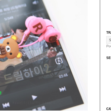
TR
Po
SE
CA