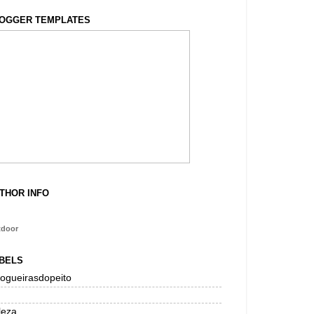
OGGER TEMPLATES
THOR INFO
tdoor
BELS
logueirasdopeito
leza