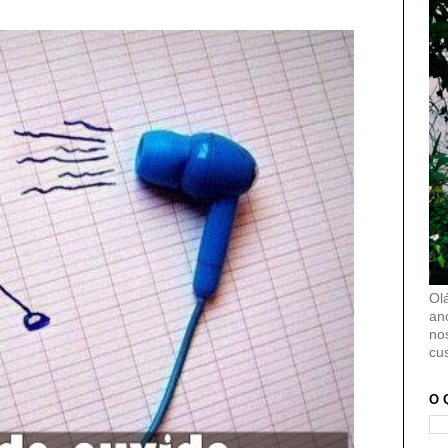
Ol
an
no
cu
O 