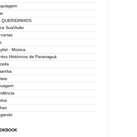
quiagem
w
 QUERIDINHOS
ica SuaVisão
rcerias
s
ylist - Música
ntos Históricos de Paranaguá
ceita
senha
teio
tuagem
ndência
xtos
has
ogando
OKBOOK