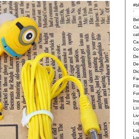
#b
´
Be
Ca
ca
Ca
Co
De
De
Di
Fa
Fi
Fo
In
Lír
Liv
Lo
Lo
Lo