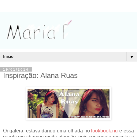
▼
19/01/2014
Inspiração: Alana Ruas
Oi galera, estava dando uma olhada no
lookbook.nu
e essa
garota me chamou muita atenção, pois conseguiu mesclar a