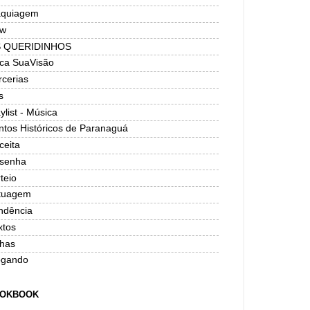
quiagem
w
 QUERIDINHOS
ica SuaVisão
rcerias
s
ylist - Música
ntos Históricos de Paranaguá
ceita
senha
teio
tuagem
ndência
xtos
has
ogando
OKBOOK