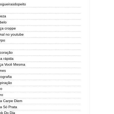
logueirasdopeito
leza
belo
lça croppe
nal no youtube
rpo
coração
ca rápida
ça Você Mesma
lmes
tografia
spiração
io
ro
ja Carpe Diem
ja Só Prata
ok Do Dia