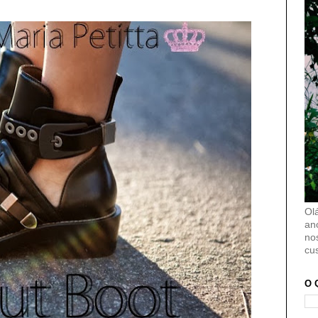
Ol
an
no
cu
O 