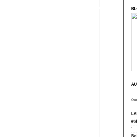
BL
AU
Ou
LA
#b
´
Be