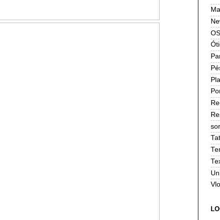
Ma
Ne
OS
Ót
Pa
Pé
Pla
Po
Re
Re
sor
Ta
Te
Te
Un
Vl
LO