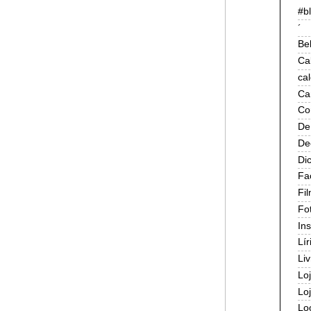
#b
´
Be
Ca
ca
Ca
Co
De
De
Di
Fa
Fi
Fo
In
Lír
Liv
Lo
Lo
Lo