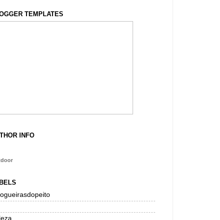
OGGER TEMPLATES
THOR INFO
tdoor
BELS
logueirasdopeito
leza