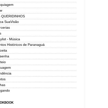
quiagem
w
 QUERIDINHOS
ica SuaVisão
rcerias
s
ylist - Música
ntos Históricos de Paranaguá
ceita
senha
teio
tuagem
ndência
xtos
has
ogando
OKBOOK