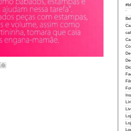
#b
´
Be
Ca
ca
Ca
Co
De
De
Di
Fa
Fi
Fo
In
Lír
Liv
Lo
Lo
Lo