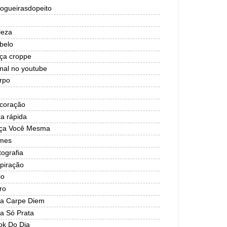
logueirasdopeito
leza
belo
lça croppe
nal no youtube
rpo
coração
ca rápida
ça Você Mesma
lmes
tografia
spiração
io
ro
ja Carpe Diem
ja Só Prata
ok Do Dia