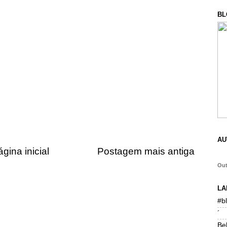
BL
AU
gina inicial
Postagem mais antiga
Ou
LA
#b
´
Be