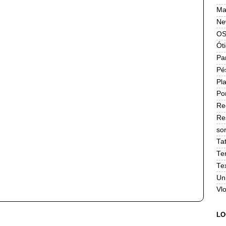
Ma
Ne
OS
Ót
Pa
Pé
Pla
Po
Re
Re
sor
Ta
Te
Te
Un
Vl
LO