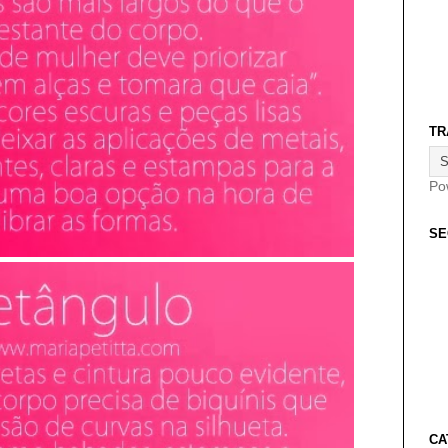
TR
Po
SE
CA