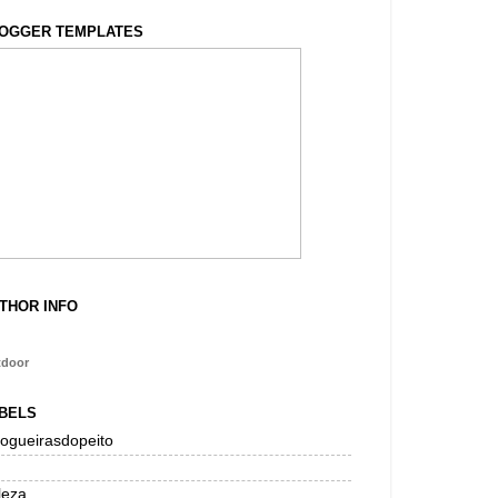
OGGER TEMPLATES
THOR INFO
tdoor
BELS
logueirasdopeito
leza