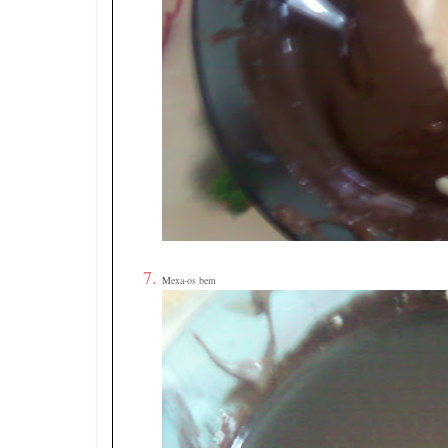
7.
M
exa-os bem