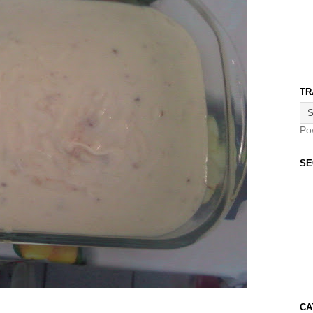
TR
Po
SE
CA