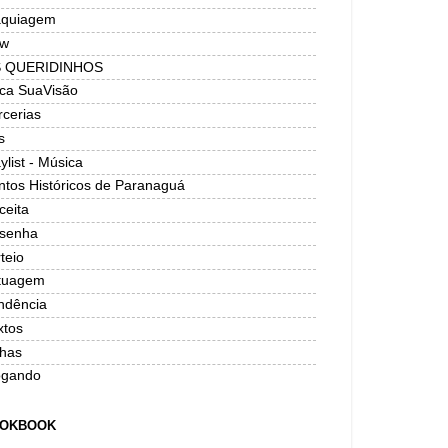
quiagem
w
 QUERIDINHOS
ica SuaVisão
rcerias
s
ylist - Música
ntos Históricos de Paranaguá
ceita
senha
teio
tuagem
ndência
xtos
has
ogando
OKBOOK