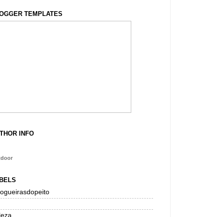
OGGER TEMPLATES
THOR INFO
tdoor
BELS
logueirasdopeito
leza