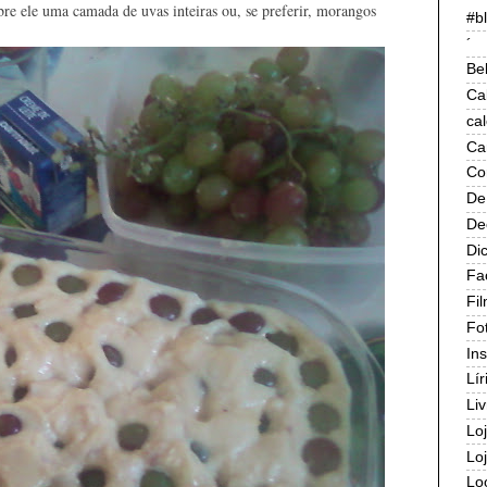
bre ele uma camada de uvas inteiras ou, se preferir, morangos
#b
´
Be
Ca
ca
Ca
Co
De
De
Di
Fa
Fi
Fo
In
Lír
Liv
Lo
Lo
Lo