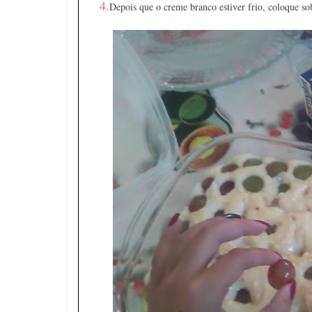
4.
Depois que o creme branco estiver frio, coloque so