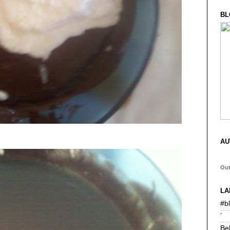
BL
AU
Ou
LA
#b
´
Be