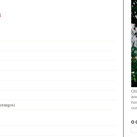
a
Ol
an
no
morangos)
cu
O 