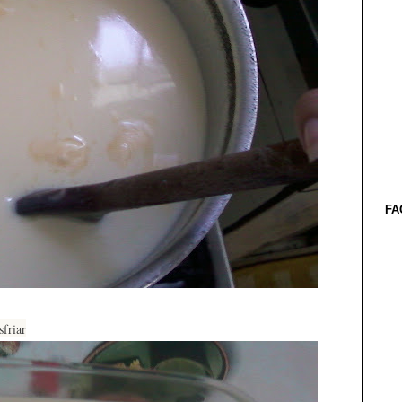
FA
sfriar