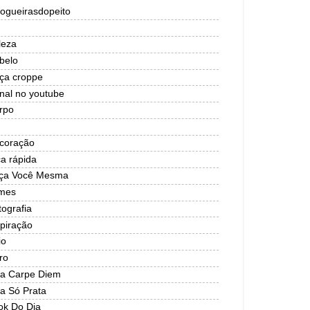
logueirasdopeito
leza
belo
lça croppe
nal no youtube
rpo
coração
ca rápida
ça Você Mesma
lmes
tografia
spiração
io
ro
ja Carpe Diem
ja Só Prata
ok Do Dia