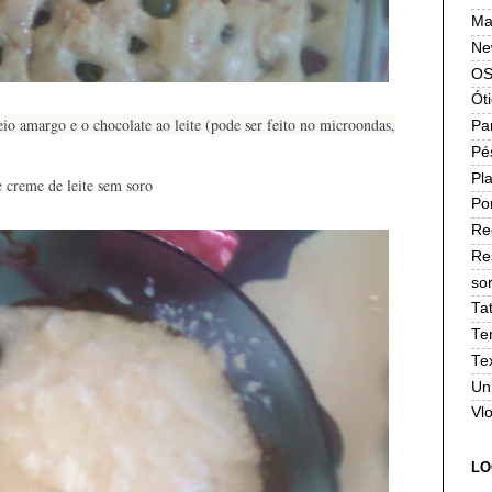
Ma
Ne
OS
Ót
eio amargo e o chocolate ao leite (pode ser feito no microondas,
Pa
Pé
Pla
e creme de leite sem soro
Po
Re
Re
sor
Ta
Te
Te
Un
Vl
LO